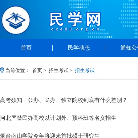
首页
民学动态
通知公
当前位置：
首页
>
招生考试
>
招生考试
高考须知：公办、民办、独立院校到底有什么差别？
河北严禁民办高校以计划外、预科班等名义招生
烟台南山学院今年将迎来首批硕士研究生