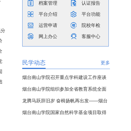
档案管理
认证报告
平台介绍
平台功能
运营申请
院校年检
充分
网上办公
客服中心
价
全
党
民学动态
更多
固
烟台南山学院召开重点学科建设工作座谈
础
会
烟台南山学院组织参加全省教育系统全面
从严治党工作视频会议
龙腾马跃辞旧岁 奋楫扬帆再出发——烟台
南山学院二〇二六年新年贺词
烟台南山学院国家自然科学基金项目取得
重大突破