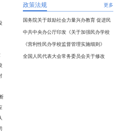
政策法规
更多
国务院关于鼓励社会力量兴办教育 促进民
设
办教育健康发展的若干意见
中共中央办公厅印发《关于加强民办学校
党的建设工作的意见(试行)》的通知
《营利性民办学校监督管理实施细则》
发
全国人民代表大会常务委员会关于修改
校
《中华人民共和国民办教育促进法》
对
断
应
队
切