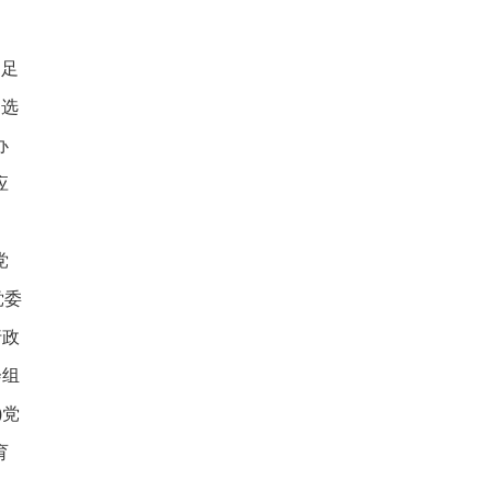
不足
过选
办
应
党
党委
行政
会组
)党
育