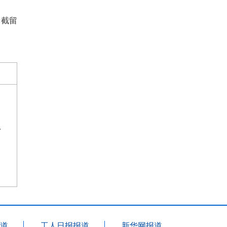
、截留
年新年贺...
道
工人日报报道
新华网报道