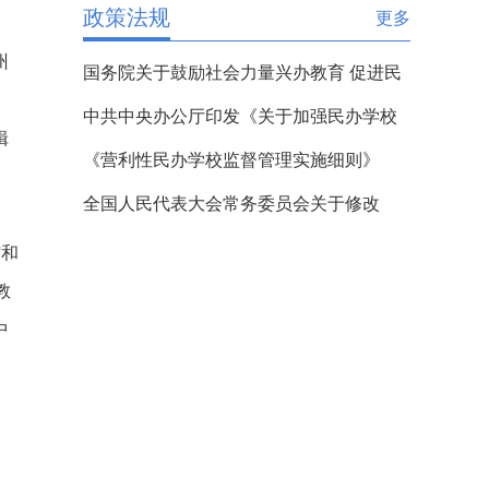
政策法规
更多
州
国务院关于鼓励社会力量兴办教育 促进民
办教育健康发展的若干意见
中共中央办公厅印发《关于加强民办学校
辑
党的建设工作的意见(试行)》的通知
《营利性民办学校监督管理实施细则》
全国人民代表大会常务委员会关于修改
《中华人民共和国民办教育促进法》
馆和
教
中