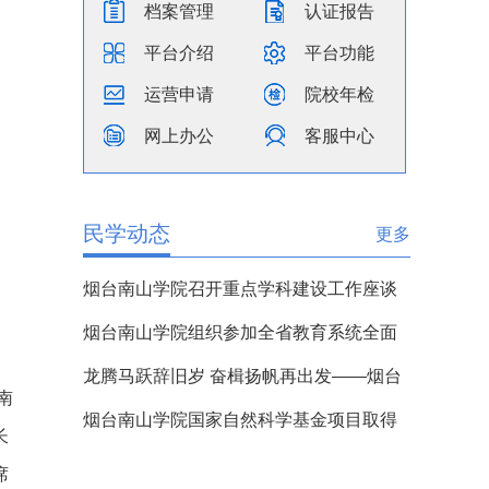
档案管理
认证报告
平台介绍
平台功能
运营申请
院校年检
网上办公
客服中心
民学动态
更多
烟台南山学院召开重点学科建设工作座谈
会
烟台南山学院组织参加全省教育系统全面
从严治党工作视频会议
龙腾马跃辞旧岁 奋楫扬帆再出发——烟台
南
南山学院二〇二六年新年贺词
烟台南山学院国家自然科学基金项目取得
长
重大突破
席